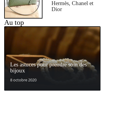
Hermès, Chanel et
Dior
Au top
Les astuces pour prendre soin des
bijoux
8 octobre 2020