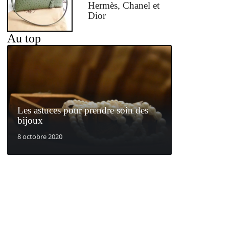
Hermès, Chanel et
Dior
Au top
Les astuces pour prendre soin des
bijoux
8 octobre 2020